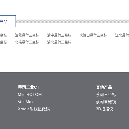
产品
坐标
涪陵悬臂三坐标
渝中悬臂三坐标
大渡口悬臂三坐标
江北悬臂
坐标
北碚悬臂三坐标
渝北悬臂三坐标
蔡司工业CT
其他产品
METROTOM
蔡司三坐标
VoluMax
蔡司显微镜
Xradia射线显微镜
3D扫描仪