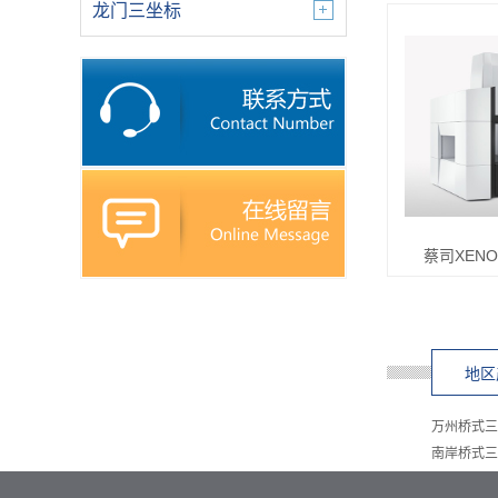
龙门三坐标
蔡司XEN
地区
万州桥式三
南岸桥式三